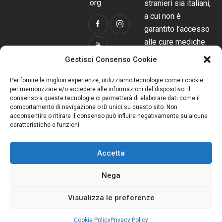
.org
stranieri sia italiani,
a cui non è
garantito l’accesso
alle cure mediche.
I diversi progetti
Gestisci Consenso Cookie
sono attivi sul
territorio locale,
Per fornire le migliori esperienze, utilizziamo tecnologie come i cookie
per memorizzare e/o accedere alle informazioni del dispositivo. Il
regionale,
consenso a queste tecnologie ci permetterà di elaborare dati come il
nazionale e
comportamento di navigazione o ID unici su questo sito. Non
acconsentire o ritirare il consenso può influire negativamente su alcune
all’estero grazie al
caratteristiche e funzioni.
sostegno di enti,
fondazioni,
Accetta
aziende e privati.
Nega
Visualizza le preferenze
DonK Humanitarian Medicine ODV
© 2026. All Rights
Reserved.
Privacy Policy
|
Cookie Policy
Cookie Policy
Privacy Policy