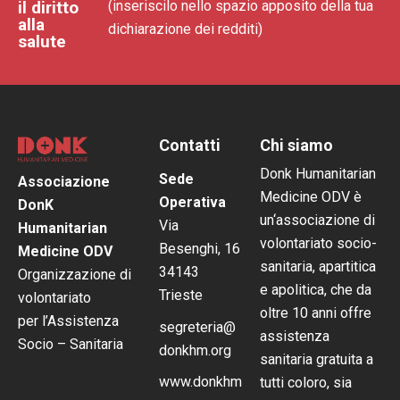
il diritto
(inseriscilo nello spazio apposito della tua
alla
dichiarazione dei redditi)
salute
Contatti
Chi siamo
Donk Humanitarian
Sede
Associazione
Medicine ODV è
Operativa
DonK
un‘associazione di
Via
Humanitarian
volontariato socio-
Besenghi, 16
Medicine ODV
sanitaria, apartitica
34143
Organizzazione di
e apolitica, che da
Trieste
volontariato
oltre 10 anni offre
per l’Assistenza
segreteria@
assistenza
Socio – Sanitaria
donkhm.org
sanitaria gratuita a
www.donkhm
tutti coloro, sia