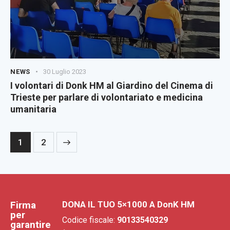
NEWS
30 Luglio 2023
I volontari di Donk HM al Giardino del Cinema di
Trieste per parlare di volontariato e medicina
umanitaria
>
1
2
Firma
DONA IL TUO 5×1000 A DonK HM
per
Codice fiscale:
90133540329
garantire