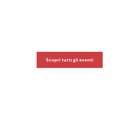
Festival del volontariato
e della medicina umanitaria
diffuso nel tempo e nello
spazio
Scopri tutti gli eventi