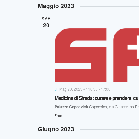
S
Maggio 2023
e
l
SAB
20
e
z
i
o
n
a
l
a
Mag 20, 2023 @ 10:30
-
17:00
d
Medicina di Strada: curare e prendersi cura
a
Palazzo Gopcevich
Gopcevich, via Gioacchino Rossi
t
Free
a
.
Giugno 2023