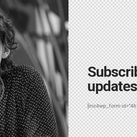
Subscrib
updates
[mc4wp_form id="461