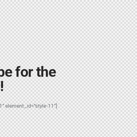
e for the
!
" element_id="style-11"]